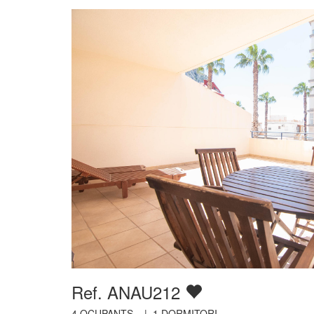
Ref. ANAU212
4
OCUPANTS |
1
DORMITORI