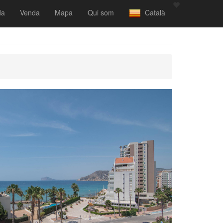
da
Venda
Mapa
Qui som
Català