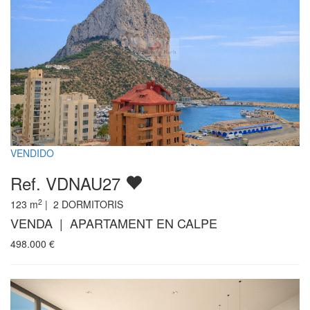
VENDIDO
Ref. VDNAU27
2
123
m
|
2
DORMITORIS
VENDA | APARTAMENT EN CALPE
498.000
€