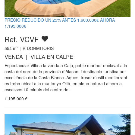
PRECIO REDUCIDO UN 25% ANTES 1.600.000€ AHORA
1.195.000€
Ref. VCVF
2
554
m
|
6
DORMITORIS
VENDA | VILLA EN CALPE
Espectacular Villa a la venda a Calp, poble mariner enclavat a la
costa del nord de la província d'Alacant i destinació turística per
excel·lència de la Costa Blanca. Aquest tresor d'estil mediterrani
es troba ubicat a la muntanya Oltà, en plena natura i alhora a
escassos 10 minuts del centre de...
1.195.000
€