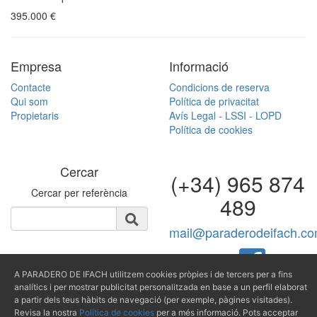
395.000
€
Empresa
Informació
Contacte
Condicions de reserva
Qui som
Política de privacitat
Propietaris
Avís Legal - LSSI - LOPD
Política de cookies
Cercar
(+34) 965 874
Cercar per referència
489
mail@paraderodeifach.c
A PARADERO DE IFACH utilitzem cookies pròpies i de tercers per a fins
analítics i per mostrar publicitat personalitzada en base a un perfil elaborat
Producido por
a partir dels teus hàbits de navegació (per exemple, pàgines visitades).
Revisa la nostra
Política de cookies
per a més informació. Pots acceptar