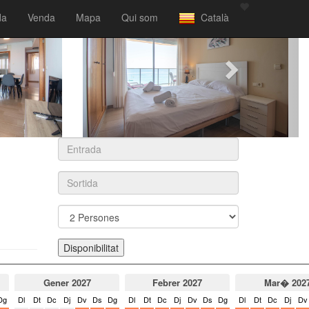
da
Venda
Mapa
Qui som
Català