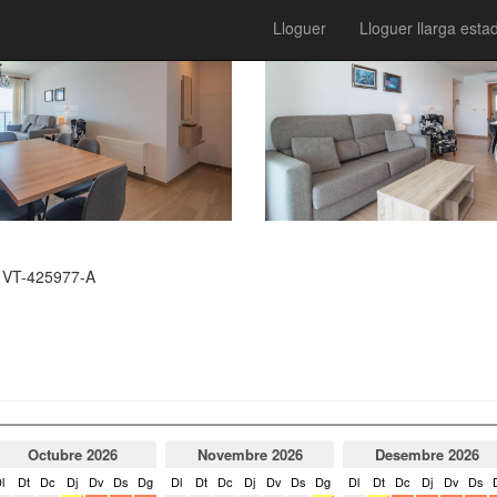
Lloguer
Lloguer llarga esta
 VT-425977-A