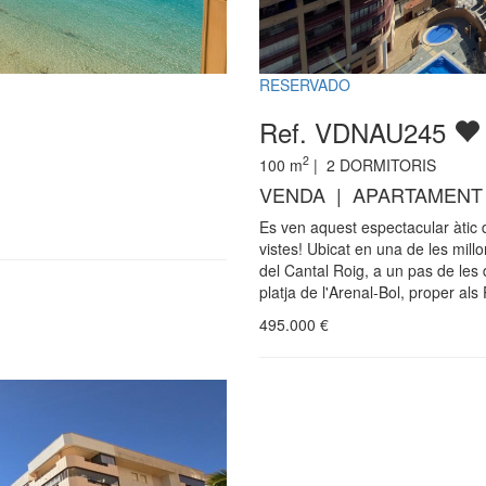
RESERVADO
Ref. VDNAU245
2
100
m
|
2
DORMITORIS
VENDA | APARTAMENT
Es ven aquest espectacular àtic
vistes! Ubicat en una de les mill
del Cantal Roig, a un pas de les 
platja de l'Arenal-Bol, proper als
495.000
€