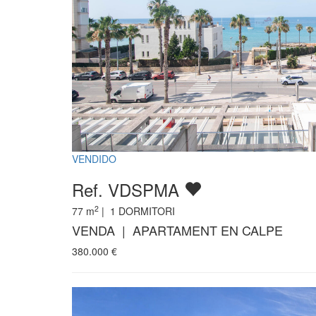
VENDIDO
Ref. VDSPMA
2
77
m
|
1
DORMITORI
VENDA | APARTAMENT EN CALPE
380.000
€