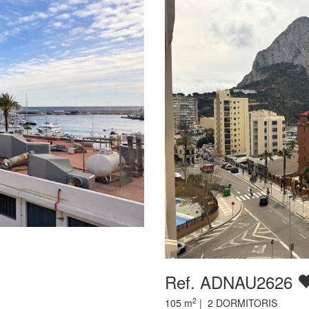
Ref. ADNAU2626
2
105
m
|
2
DORMITORIS