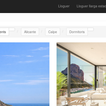
Lloguer
Lloguer llarga esta
ents
Alicante
Calpe
Dormitoris