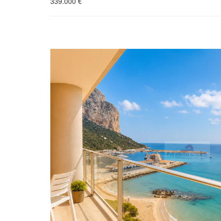
339.000
€