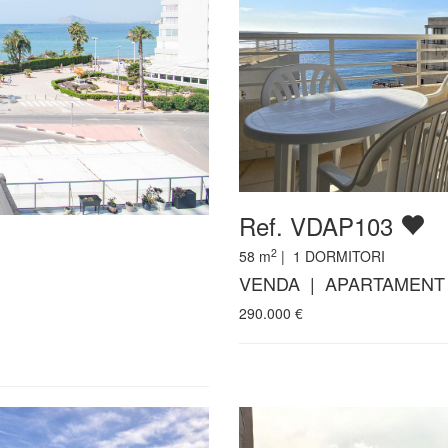
Ref. VDAP103
2
58
m
|
1
DORMITORI
VENDA | APARTAMENT
290.000
€