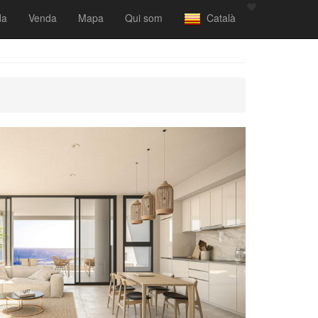
da
Venda
Mapa
Qui som
Català