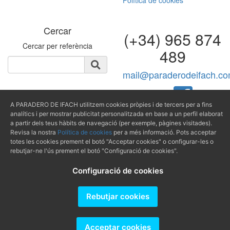
Política de cookies
Cercar
(+34) 965 874
Cercar per referència
489
mail@paraderodeifach.c
A PARADERO DE IFACH utilitzem cookies pròpies i de tercers per a fins
analítics i per mostrar publicitat personalitzada en base a un perfil elaborat
Producido por
a partir dels teus hàbits de navegació (per exemple, pàgines visitades).
Revisa la nostra
Política de cookies
per a més informació. Pots acceptar
totes les cookies prement el botó "Acceptar cookies" o configurar-les o
rebutjar-ne l'ús prement el botó "Configuració de cookies".
Configuració de cookies
Rebutjar cookies
Acceptar cookies