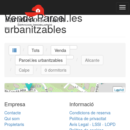
Venda Parcel.les
urbanitzables
Parcel.la urbanitzable
Tots
Venda
pe
Parcel.les urbanitzables
Alicante
rmitoris | 745.000 €
Calpe
0 dormitoris
. VDCA24 | Venda
Leaflet
+
−
Empresa
Informació
Contacte
Condicions de reserva
Qui som
Política de privacitat
Propietaris
Avís Legal - LSSI - LOPD