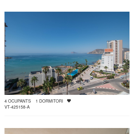
4
OCUPANTS
1
DORMITORI
VT-425158-A