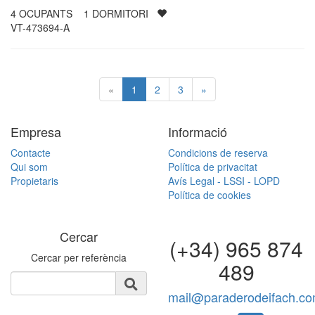
4
OCUPANTS
1
DORMITORI
VT-473694-A
«
1
2
3
»
Empresa
Informació
Contacte
Condicions de reserva
Qui som
Política de privacitat
Propietaris
Avís Legal - LSSI - LOPD
Política de cookies
Cercar
(+34) 965 874
Cercar per referència
489
mail@paraderodeifach.c