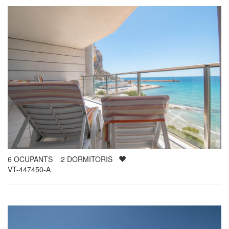
6
OCUPANTS
2
DORMITORIS
VT-447450-A