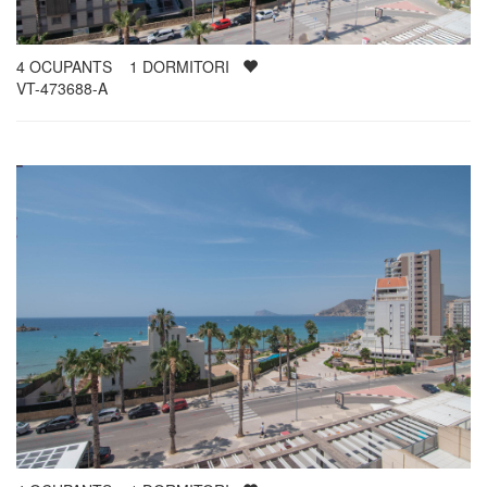
4
OCUPANTS
1
DORMITORI
VT-473688-A