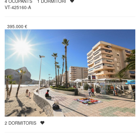
4
OCUPANTS
1
DORMITORI
VT-425160-A
395.000
€
2
DORMITORIS