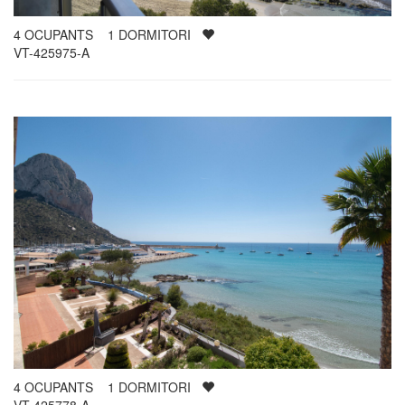
4
OCUPANTS
1
DORMITORI
VT-425975-A
4
OCUPANTS
1
DORMITORI
VT-425778-A