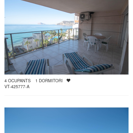
4
OCUPANTS
1
DORMITORI
VT-425777-A