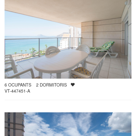
6
OCUPANTS
2
DORMITORIS
VT-447451-A