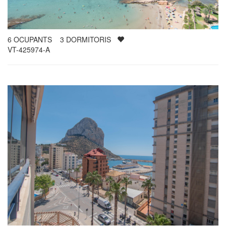
6
OCUPANTS
3
DORMITORIS
VT-425974-A