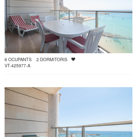
6
OCUPANTS
2
DORMITORIS
VT-425977-A