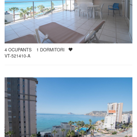
4
OCUPANTS
1
DORMITORI
VT-521410-A