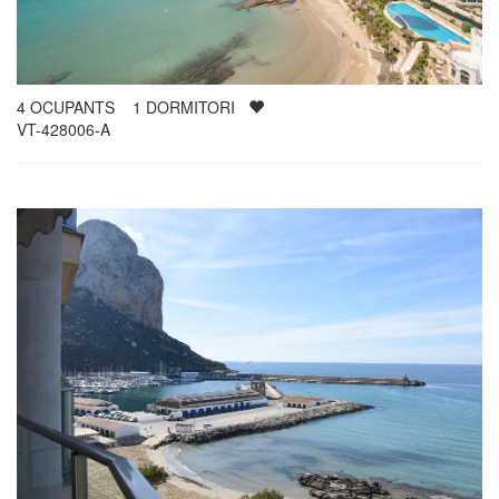
4
OCUPANTS
1
DORMITORI
VT-428006-A