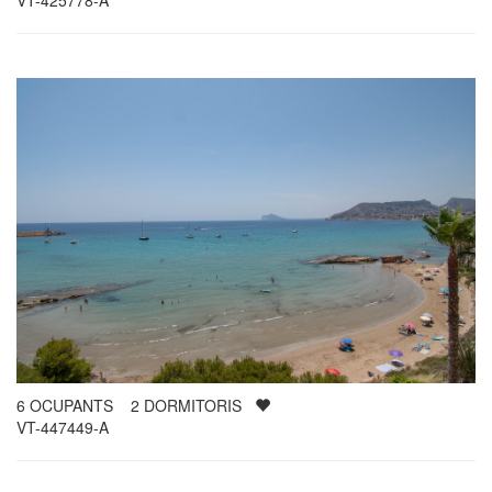
6
OCUPANTS
2
DORMITORIS
VT-447449-A