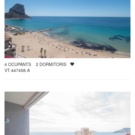
4
OCUPANTS
2
DORMITORIS
VT-447458-A