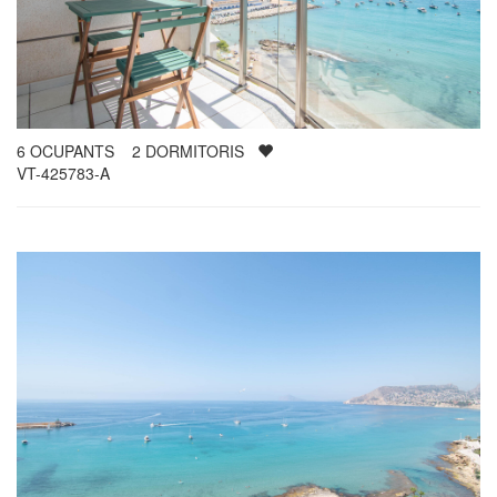
6
OCUPANTS
2
DORMITORIS
VT-425783-A