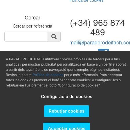
Política de cookies
Cercar
(+34) 965 874
Cercar per referència
489
mail@paraderodeifach.c
A PARADERO DE IFACH utilitzem cookies pròpies i de tercers per a fins
analítics i per mostrar publicitat personalitzada en base a un perfil elaborat
Producido por
a partir dels teus hàbits de navegació (per exemple, pàgines visitades).
Revisa la nostra
Política de cookies
per a més informació. Pots acceptar
totes les cookies prement el botó "Acceptar cookies" o configurar-les o
rebutjar-ne l'ús prement el botó "Configuració de cookies".
Configuració de cookies
Rebutjar cookies
Acceptar cookies