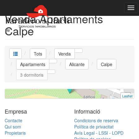
Venda Apartaments
Calpe
RESERVADO
Apartament
Tots
Venda
Calpe
3 dormitoris | 1.275.000 €
Apartaments
Alicante
Calpe
Ref. VDB90 | Venda
3 dormitoris
Leaflet
+
−
Empresa
Informació
Contacte
Condicions de reserva
Qui som
Política de privacitat
Propietaris
Avís Legal - LSSI - LOPD